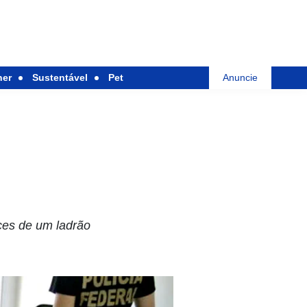
her
Sustentável
Pet
Anuncie
ces de um ladrão