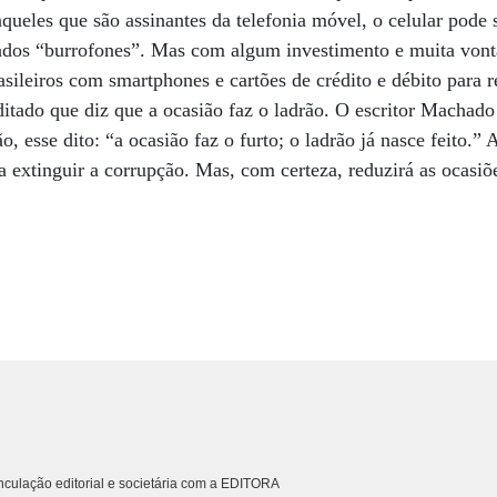
queles que são assinantes da telefonia móvel, o celular pode 
ados “burrofones”. Mas com algum investimento e muita vonta
asileiros com smartphones e cartões de crédito e débito para r
ditado que diz que a ocasião faz o ladrão. O escritor Machad
, esse dito: “a ocasião faz o furto; o ladrão já nasce feito.”
a extinguir a corrupção. Mas, com certeza, reduzirá as ocasiõe
culação editorial e societária com a EDITORA