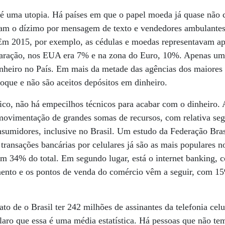
é uma utopia. Há países em que o papel moeda já quase não c
pagam o dízimo por mensagem de texto e vendedores ambulante
. Em 2015, por exemplo, as cédulas e moedas representavam 
paração, nos EUA era 7% e na zona do Euro, 10%. Apenas um 
inheiro no País. Em mais da metade das agências dos maiores
oque e não são aceitos depósitos em dinheiro.
ico, não há empecilhos técnicos para acabar com o dinheiro. 
movimentação de grandes somas de recursos, com relativa segu
onsumidores, inclusive no Brasil. Um estudo da Federação Bra
transações bancárias por celulares já são as mais populares n
am 34% do total. Em segundo lugar, está o internet banking, 
mento e os pontos de venda do comércio vêm a seguir, com 1
ato de o Brasil ter 242 milhões de assinantes da telefonia cel
claro que essa é uma média estatística. Há pessoas que não t