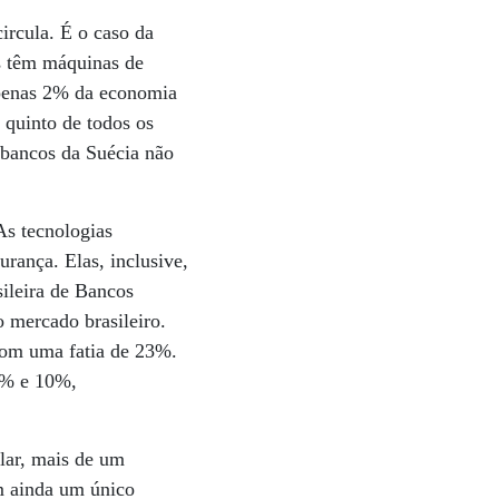
ircula. É o caso da
s têm máquinas de
apenas 2% da economia
quinto de todos os
 bancos da Suécia não
As tecnologias
rança. Elas, inclusive,
sileira de Bancos
o mercado brasileiro.
com uma fatia de 23%.
5% e 10%,
ular, mais de um
em ainda um único