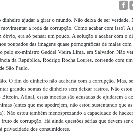
 dinheiro ajudar a girar o mundo. Não deixa de ser verdade.
movimentar a roda da corrupção. Como acabar com isso? A s
 óbvio, era só pensar um pouco. A solução é acabar com o di
mos poupados das imagens quase pornográficas de malas co
do pelo ex-ministro Geddel Vieira Lima, em Salvador. Não v
idência da República, Rodrigo Rocha Loures, correndo com um
de São Paulo.
alão. O fim do dinheiro não acabaria com a corrupção. Mas, 
entar grandes somas de dinheiro sem deixar rastros. Não esto
 Bitcoin. Afinal, essas moedas são acusadas de ajudarem a ac
nônimas (antes que me apedrejem, não estou sustentando que 
rra). Não estou também menosprezando a capacidade de hacker
o fruto de corrupção. Há ainda questões sérias que devem ser 
 à privacidade dos consumidores.