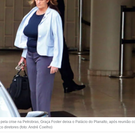
 pela crise na Petrobras, Graça Foster deixa o Palácio do Planalto, após reunião 
o diretores (foto: André Coelho)