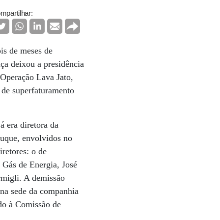
mpartilhar:
ois de meses de
ça deixou a presidência
 Operação Lava Jato,
s de superfaturamento
á era diretora da
Duque, envolvidos no
retores: o de
 Gás de Energia, José
rmigli. A demissão
, na sede da companhia
ado à Comissão de