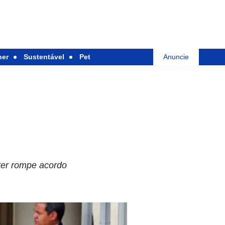
her
Sustentável
Pet
Anuncie
ter rompe acordo