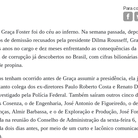
Para co
 Graça Foster foi do céu ao inferno. Na semana passada, dep
os de demissão recusados pela presidente Dilma Rousseff, Gra
ês anos no cargo e dez meses enfrentando as consequências da
de corrupção já descobertos no Brasil, com cifras bilionária
e propina.
s tenham ocorrido antes de Graça assumir a presidência, ela j
tanto colega dos ex-diretores Paulo Roberto Costa e Renato 
estigado pela Polícia Federal. Também saíram outros cinco di
 Cosenza, o de Engenharia, José Antonio de Figueiredo, o de
nças, Almir Barbassa, e o de Exploração e Produção, José Fo
ada na reunião do Conselho de Administração da sexta-feira 6
da dois dias antes, por meio de um curto e lacônico comunic
).