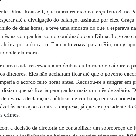
ente Dilma Rousseff, que numa reunião na terça-feira 3, no Pa
sperar até a divulgação do balanço, assinado por eles. Graça
união de duas horas, e teve uma amostra do que a esperava na
o mês na companhia, como combinado com Dilma. Logo ao che
ao abrir a porta do carro. Enquanto voava para o Rio, um grup
io onde ela mora.
a uma saída reservada num ônibus da Infraero e daí direto pa
s diretores. Eles não aceitaram ficar até que o governo encont
peria o acordo feito horas antes. Recusou-se a sangrar em p
 diziam que só ficaria para ganhar mais um mês de salário. D
 deu várias declarações públicas de confiança em sua honesti
rável às acusações contra a empresa, já que era presidente do
s crimes.
a com a decisão da diretoria de contabilizar um sobrepreço de 