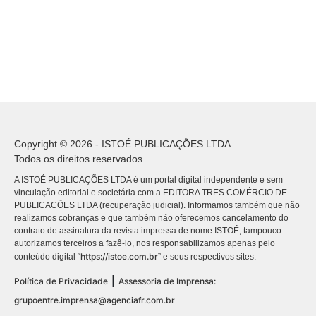
Copyright © 2026 - ISTOÉ PUBLICAÇÕES LTDA
Todos os direitos reservados.
A ISTOÉ PUBLICAÇÕES LTDA é um portal digital independente e sem
vinculação editorial e societária com a EDITORA TRES COMÉRCIO DE
PUBLICACÕES LTDA (recuperação judicial). Informamos também que não
realizamos cobranças e que também não oferecemos cancelamento do
contrato de assinatura da revista impressa de nome ISTOÉ, tampouco
autorizamos terceiros a fazê-lo, nos responsabilizamos apenas pelo
https://istoe.com.br
conteúdo digital “
” e seus respectivos sites.
|
Política de Privacidade
Assessoria de Imprensa:
grupoentre.imprensa@agenciafr.com.br