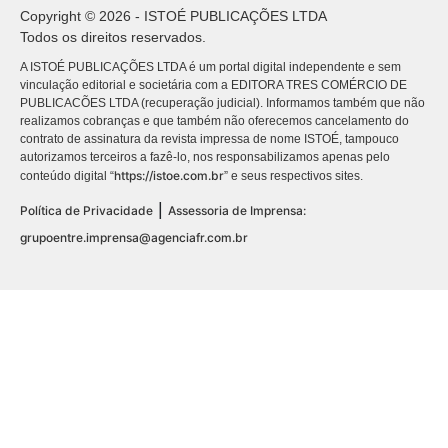
Copyright © 2026 - ISTOÉ PUBLICAÇÕES LTDA
Todos os direitos reservados.
A ISTOÉ PUBLICAÇÕES LTDA é um portal digital independente e sem
vinculação editorial e societária com a EDITORA TRES COMÉRCIO DE
PUBLICACÕES LTDA (recuperação judicial). Informamos também que não
realizamos cobranças e que também não oferecemos cancelamento do
contrato de assinatura da revista impressa de nome ISTOÉ, tampouco
autorizamos terceiros a fazê-lo, nos responsabilizamos apenas pelo
https://istoe.com.br
conteúdo digital “
” e seus respectivos sites.
|
Política de Privacidade
Assessoria de Imprensa:
grupoentre.imprensa@agenciafr.com.br