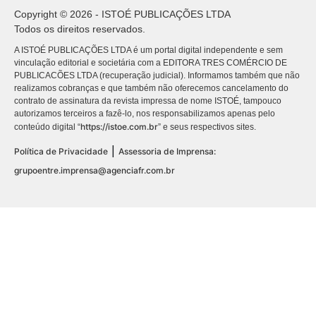
Copyright © 2026 - ISTOÉ PUBLICAÇÕES LTDA
Todos os direitos reservados.
A ISTOÉ PUBLICAÇÕES LTDA é um portal digital independente e sem
vinculação editorial e societária com a EDITORA TRES COMÉRCIO DE
PUBLICACÕES LTDA (recuperação judicial). Informamos também que não
realizamos cobranças e que também não oferecemos cancelamento do
contrato de assinatura da revista impressa de nome ISTOÉ, tampouco
autorizamos terceiros a fazê-lo, nos responsabilizamos apenas pelo
https://istoe.com.br
conteúdo digital “
” e seus respectivos sites.
|
Política de Privacidade
Assessoria de Imprensa:
grupoentre.imprensa@agenciafr.com.br