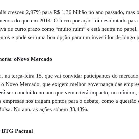
lls cresceu 2,97% para R$ 1,36 bilhão no ano passado, mas o
enos do que em 2014. O lucro por ação foi desidratado para
tiva de curto prazo como “muito ruim” e está neutra no papel.
tos e pode ser uma boa opção para um investidor de longo p
orar oNovo Mercado
a terça-feira 15, que vai convidar paticipantes do mercado
o o Novo Mercado, que exigem melhor governança das empres
verá ser concluído no ano que vem e terá impacto, no mínimo
s empresas nos tragam pontos para o debate, como a questão 
 Bolsa. No ano, as ações sobem 33,43%.
o BTG Pactual