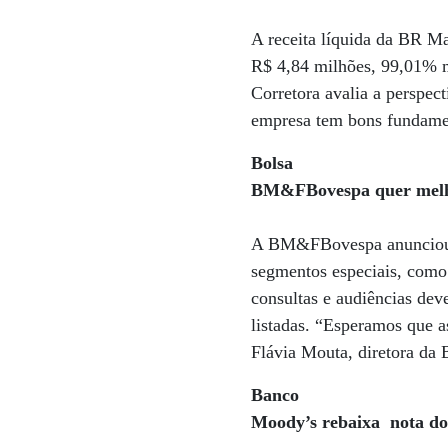
A receita líquida da BR Ma
R$ 4,84 milhões, 99,01% m
Corretora avalia a perspec
empresa tem bons fundamen
Bolsa
BM&FBovespa quer melh
A BM&FBovespa anunciou, n
segmentos especiais, com
consultas e audiências de
listadas. “Esperamos que a
Flávia Mouta, diretora da
Banco
Moody’s rebaixa nota d