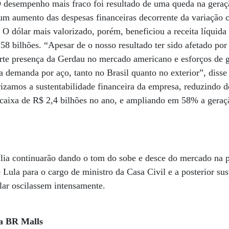
 desempenho mais fraco foi resultado de uma queda na geraç
 um aumento das despesas financeiras decorrente da variação 
 O dólar mais valorizado, porém, beneficiou a receita líquid
8 bilhões. “Apesar de o nosso resultado ter sido afetado por 
orte presença da Gerdau no mercado americano e esforços de 
na demanda por aço, tanto no Brasil quanto no exterior”, disse
izamos a sustentabilidade financeira da empresa, reduzindo de
o caixa de R$ 2,4 bilhões no ano, e ampliando em 58% a geraçã
sília continuarão dando o tom do sobe e desce do mercado na
Lula para o cargo de ministro da Casa Civil e a posterior su
lar oscilassem intensamente.
da BR Malls