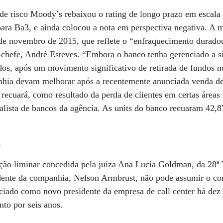
 de risco Moody’s rebaixou o rating de longo prazo em escal
ara Ba3, e ainda colocou a nota em perspectiva negativa. A m
de novembro de 2015, que reflete o “enfraquecimento durado
-chefe, André Esteves. “Embora o banco tenha gerenciado a si
idos, após um movimento significativo de retirada de fundos n
anhia devam melhorar após a recentemente anunciada venda de
 recuará, como resultado da perda de clientes em certas áreas
nalista de bancos da agência. As units do banco recuaram 42,
x
ção liminar concedida pela juíza Ana Lucia Goldman, da 28ª 
dente da companhia, Nelson Armbrust, não pode assumir o c
iado como novo presidente da empresa de call center há dez 
nto por seis anos.