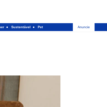
her
Sustentável
Pet
Anuncie