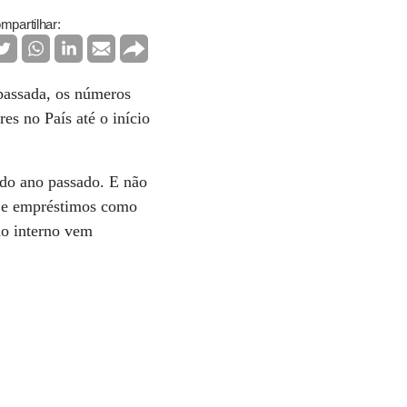
mpartilhar:
passada, os números
es no País até o início
do ano passado. E não
s e empréstimos como
do interno vem