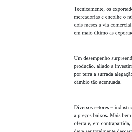
Tecnicamente, os exportado
mercadorias e encolhe o nú
dois meses a via comercial
em maio último as exporta
Um desempenho surpreendent
produção, aliado a investi
por terra a surrada alega
câmbio tão acentuada.
Diversos setores – industr
a preços baixos. Mais bem
oferta e, em contrapartida
deve ser totalmente descart