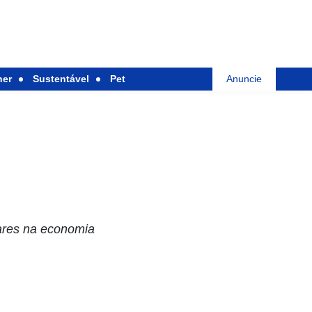
her
Sustentável
Pet
Anuncie
lares na economia