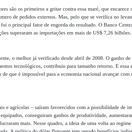
res são os primeiros a gritar contra essa maré, que encarece 
mero de pedidos externos. Mas, pelo que se verifica no leva
 foi o principal fator de engorda do resultado. O Banco Cent
ções superaram as importações em mais de US$ 7,26 bilhões
e, o melhor já verificado desde abril de 2008. O ganho de e
mentos tecnológicos, contribuiu para tamanho retorno. E essa
ção de que é impossível para a economia nacional avançar co
iais e agrícolas – saíram favorecidos com a possibilidade de i
 equipados, conseguiram ganhos de produtividade, aumentara
, lucraram mais. Nesse quadro, a ideia de uma volta ao regime 
ada. A política do dólar flutuante tem gerado benefícios indis