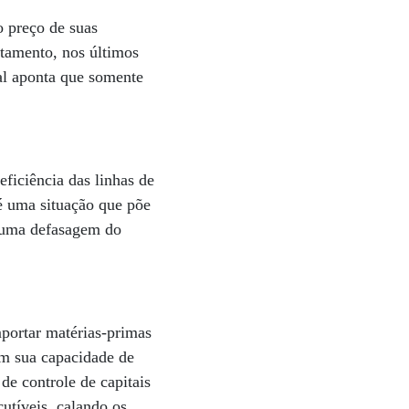
o preço de suas
ntamento, nos últimos
ral aponta que somente
.
ficiência das linhas de
 é uma situação que põe
m uma defasagem do
mportar matérias-primas
m sua capacidade de
de controle de capitais
cutíveis, calando os