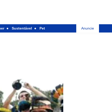
her
Sustentável
Pet
Anuncie