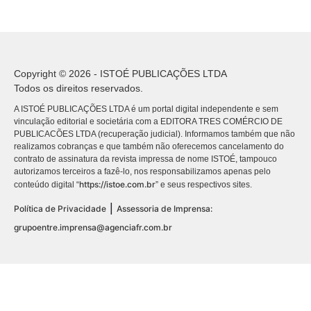
Copyright © 2026 - ISTOÉ PUBLICAÇÕES LTDA
Todos os direitos reservados.
A ISTOÉ PUBLICAÇÕES LTDA é um portal digital independente e sem
vinculação editorial e societária com a EDITORA TRES COMÉRCIO DE
PUBLICACÕES LTDA (recuperação judicial). Informamos também que não
realizamos cobranças e que também não oferecemos cancelamento do
contrato de assinatura da revista impressa de nome ISTOÉ, tampouco
autorizamos terceiros a fazê-lo, nos responsabilizamos apenas pelo
https://istoe.com.br
conteúdo digital “
” e seus respectivos sites.
|
Política de Privacidade
Assessoria de Imprensa:
grupoentre.imprensa@agenciafr.com.br