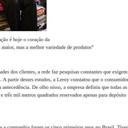
ção é hoje o coração da
 maior, mas a melhor variedade de produtos”
dades dos clientes, a rede faz pesquisas constantes que exige
. A partir desses estudos, a Leroy constatou que o consumidor
 antecedência. De olho nisso, a empresa definiu que todas as
s e três mil metros quadrados reservados apenas para depósito
ra a companhia foram os cinco primeiros anos no Brasil. Tive