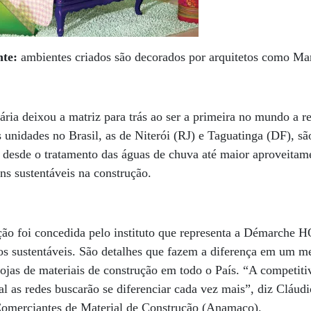
nte:
ambientes criados são decorados por arquitetos como M
iária deixou a matriz para trás ao ser a primeira no mundo a r
s unidades no Brasil, as de Niterói (RJ) e Taguatinga (DF), 
m desde o tratamento das águas de chuva até maior aproveitam
ens sustentáveis na construção.
ação foi concedida pelo instituto que representa a Démarche 
ios sustentáveis. São detalhes que fazem a diferença em um m
ojas de materiais de construção em todo o País. “A competit
l as redes buscarão se diferenciar cada vez mais”, diz Cláud
omerciantes de Material de Construção (Anamaco).