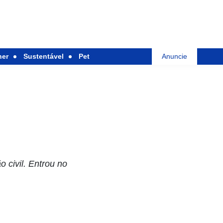
her
Sustentável
Pet
Anuncie
 civil. Entrou no