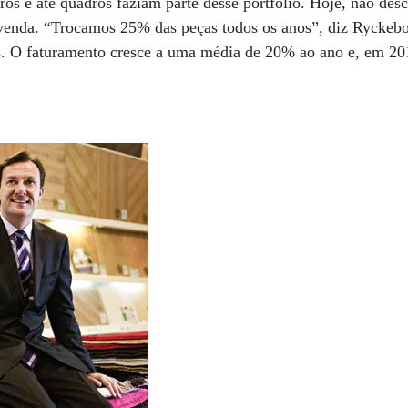
ros e até quadros faziam parte desse portfólio. Hoje, não desc
 venda. “Trocamos 25% das peças todos os anos”, diz Ryckebo
s. O faturamento cresce a uma média de 20% ao ano e, em 201
.