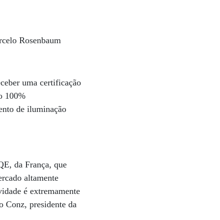
arcelo Rosenbaum
eceber uma certificação
são 100%
ento de iluminação
HQE, da França, que
ercado altamente
ividade é extremamente
io Conz, presidente da