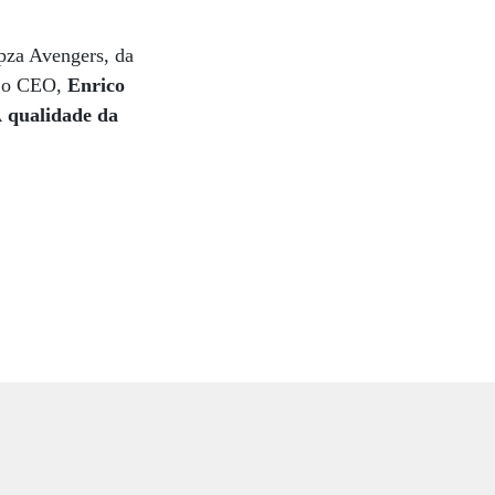
pza Avengers, da
o o CEO,
Enrico
À qualidade da