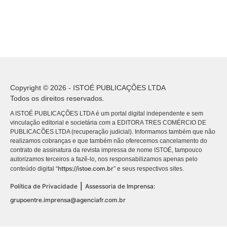
Copyright © 2026 - ISTOÉ PUBLICAÇÕES LTDA
Todos os direitos reservados.
A ISTOÉ PUBLICAÇÕES LTDA é um portal digital independente e sem
vinculação editorial e societária com a EDITORA TRES COMÉRCIO DE
PUBLICACÕES LTDA (recuperação judicial). Informamos também que não
realizamos cobranças e que também não oferecemos cancelamento do
contrato de assinatura da revista impressa de nome ISTOÉ, tampouco
autorizamos terceiros a fazê-lo, nos responsabilizamos apenas pelo
https://istoe.com.br
conteúdo digital “
” e seus respectivos sites.
|
Política de Privacidade
Assessoria de Imprensa:
grupoentre.imprensa@agenciafr.com.br