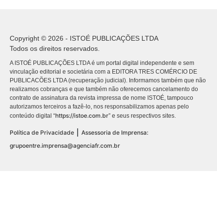
Copyright © 2026 - ISTOÉ PUBLICAÇÕES LTDA
Todos os direitos reservados.
A ISTOÉ PUBLICAÇÕES LTDA é um portal digital independente e sem
vinculação editorial e societária com a EDITORA TRES COMÉRCIO DE
PUBLICACÕES LTDA (recuperação judicial). Informamos também que não
realizamos cobranças e que também não oferecemos cancelamento do
contrato de assinatura da revista impressa de nome ISTOÉ, tampouco
autorizamos terceiros a fazê-lo, nos responsabilizamos apenas pelo
https://istoe.com.br
conteúdo digital “
” e seus respectivos sites.
|
Política de Privacidade
Assessoria de Imprensa:
grupoentre.imprensa@agenciafr.com.br