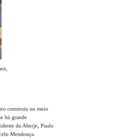
mez,
iro construiu no meio
ue há grande
idente da Aberje, Paulo
rcelo Mendonça.