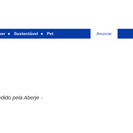
her
Sustentável
Pet
Anuncie
dido pela Aberje -