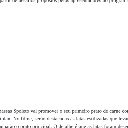
partir de desafios propostos pelos apresentadores do program
 massas Spoleto vai promover o seu primeiro prato de carne
tplan. No filme, serão destacadas as latas estilizadas que leva
nharão o prato principal. O detalhe é que as latas foram dese