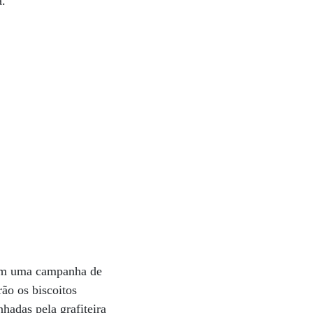
a.
 com uma campanha de
rão os biscoitos
nhadas pela grafiteira