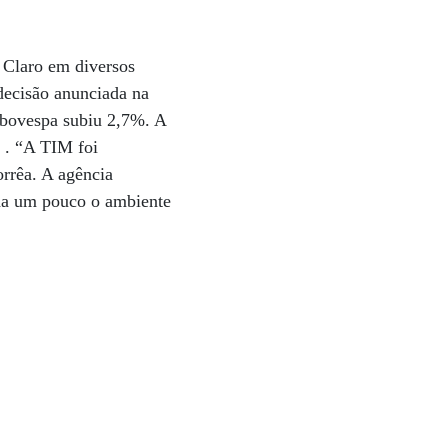
e Claro em diversos
decisão anunciada na
 Ibovespa subiu 2,7%. A
 . “A TIM foi
orrêa. A agência
uda um pouco o ambiente