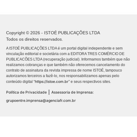
Copyright © 2026 - ISTOÉ PUBLICAÇÕES LTDA
Todos os direitos reservados.
A ISTOÉ PUBLICAÇÕES LTDA é um portal digital independente e sem
vinculação editorial e societária com a EDITORA TRES COMÉRCIO DE
PUBLICACÕES LTDA (recuperação judicial). Informamos também que não
realizamos cobranças e que também não oferecemos cancelamento do
contrato de assinatura da revista impressa de nome ISTOÉ, tampouco
autorizamos terceiros a fazê-lo, nos responsabilizamos apenas pelo
https://istoe.com.br
conteúdo digital “
” e seus respectivos sites.
|
Política de Privacidade
Assessoria de Imprensa:
grupoentre.imprensa@agenciafr.com.br