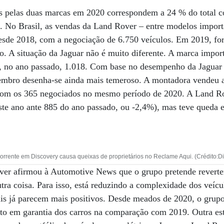
s pelas duas marcas em 2020 correspondem a 24 % do total c
 No Brasil, as vendas da Land Rover – entre modelos import
esde 2018, com a negociação de 6.750 veículos. Em 2019, f
o. A situação da Jaguar não é muito diferente. A marca impo
 no ano passado, 1.018. Com base no desempenho da Jaguar n
zembro desenha-se ainda mais temeroso. A montadora vendeu 
om os 365 negociados no mesmo período de 2020. A Land Ro
ste ano ante 885 do ano passado, ou -2,4%), mas teve queda e
rrente em Discovery causa queixas de proprietários no Reclame Aqui. (Crédito:D
r afirmou à Automotive News que o grupo pretende reverter
utra coisa. Para isso, está reduzindo a complexidade dos veíc
is já parecem mais positivos. Desde meados de 2020, o grup
to em garantia dos carros na comparação com 2019. Outra est