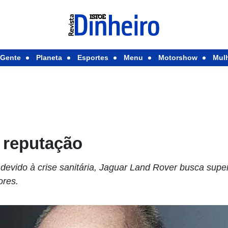
Gente
Planeta
Esportes
Menu
Motorshow
Mul
 reputação
evido à crise sanitária, Jaguar Land Rover busca supera
ores.