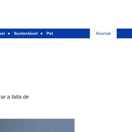
her
Sustentável
Pet
Anuncie
r a falta de