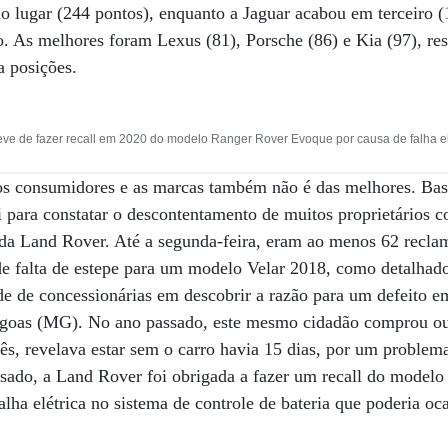
o lugar (244 pontos), enquanto a Jaguar acabou em terceiro 
. As melhores foram Lexus (81), Porsche (86) e Kia (97), re
a posições.
ve de fazer recall em 2020 do modelo Ranger Rover Evoque por causa de falha elé
e os consumidores e as marcas também não é das melhores. Ba
para constatar o descontentamento de muitos proprietários c
 da Land Rover. Até a segunda-feira, eram ao menos 62 reclam
de falta de estepe para um modelo Velar 2018, como detalhad
de de concessionárias em descobrir a razão para um defeito 
agoas (MG). No ano passado, este mesmo cidadão comprou o
mês, revelava estar sem o carro havia 15 dias, por um proble
sado, a Land Rover foi obrigada a fazer um recall do mode
alha elétrica no sistema de controle de bateria que poderia oc