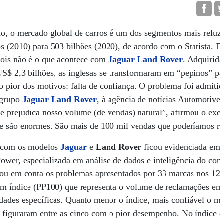
xo, o mercado global de carros é um dos segmentos mais relu
os (2010) para 503 bilhões (2020), de acordo com o Statista.
 Pois não é o que acontece com
Jaguar Land Rover
. Adquiri
US$ 2,3 bilhões, as inglesas se transformaram em “pepinos” p
 pior dos motivos: falta de confiança. O problema foi admit
 grupo
Jaguar Land Rover
, à agência de notícias Automotiv
te prejudica nosso volume (de vendas) natural”, afirmou o ex
e são enormes. São mais de 100 mil vendas que poderíamos re
es com os modelos
Jaguar
e
Land Rover
ficou evidenciada em
ower, especializada em análise de dados e inteligência do c
vou em conta os problemas apresentados por 33 marcas nos 12
 um índice (PP100) que representa o volume de reclamações e
dades específicas. Quanto menor o índice, mais confiável o 
 figuraram entre as cinco com o pior desempenho. No índice d