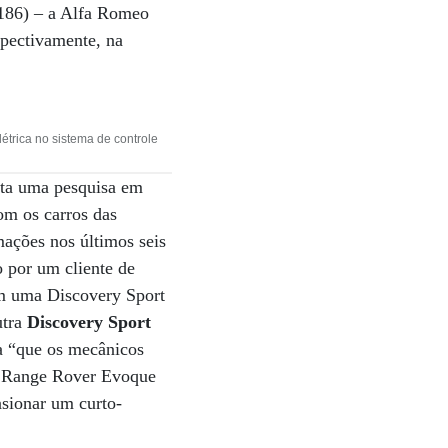
(186) – a Alfa Romeo
spectivamente, na
trica no sistema de controle
sta uma pesquisa em
om os carros das
ações nos últimos seis
o por um cliente de
em uma Discovery Sport
utra
Discovery Sport
ma “que os mecânicos
lo Range Rover Evoque
asionar um curto-