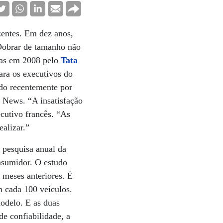
zentes. Em dez anos,
 Dobrar de tamanho não
das em 2008 pelo
Tata
ara os executivos do
ido recentemente por
e News. “A insatisfação
ecutivo francês. “As
alizar.”
 pesquisa anual da
onsumidor. O estudo
 meses anteriores. É
m cada 100 veículos.
modelo. E as duas
e confiabilidade, a