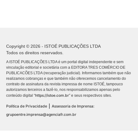
Copyright © 2026 - ISTOÉ PUBLICAÇÕES LTDA
Todos os direitos reservados.
A ISTOÉ PUBLICAÇÕES LTDA é um portal digital independente e sem
vinculação editorial e societária com a EDITORA TRES COMÉRCIO DE
PUBLICACÕES LTDA (recuperação judicial). Informamos também que não
realizamos cobranças e que também não oferecemos cancelamento do
contrato de assinatura da revista impressa de nome ISTOÉ, tampouco
autorizamos terceiros a fazê-lo, nos responsabilizamos apenas pelo
https://istoe.com.br
conteúdo digital “
” e seus respectivos sites.
|
Política de Privacidade
Assessoria de Imprensa:
grupoentre.imprensa@agenciafr.com.br