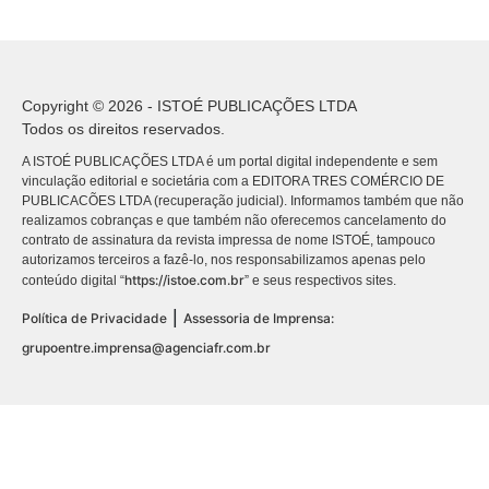
Copyright © 2026 - ISTOÉ PUBLICAÇÕES LTDA
Todos os direitos reservados.
A ISTOÉ PUBLICAÇÕES LTDA é um portal digital independente e sem
vinculação editorial e societária com a EDITORA TRES COMÉRCIO DE
PUBLICACÕES LTDA (recuperação judicial). Informamos também que não
realizamos cobranças e que também não oferecemos cancelamento do
contrato de assinatura da revista impressa de nome ISTOÉ, tampouco
autorizamos terceiros a fazê-lo, nos responsabilizamos apenas pelo
https://istoe.com.br
conteúdo digital “
” e seus respectivos sites.
|
Política de Privacidade
Assessoria de Imprensa:
grupoentre.imprensa@agenciafr.com.br