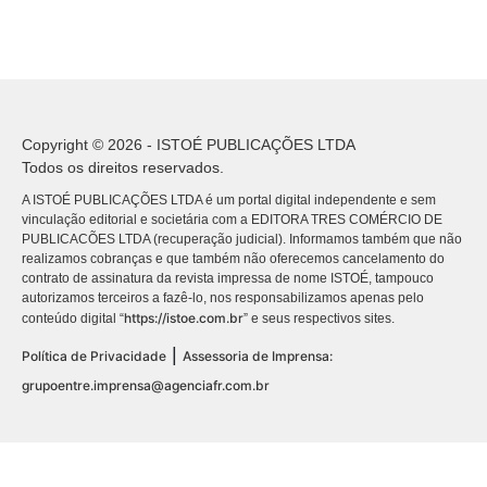
Copyright © 2026 - ISTOÉ PUBLICAÇÕES LTDA
Todos os direitos reservados.
A ISTOÉ PUBLICAÇÕES LTDA é um portal digital independente e sem
vinculação editorial e societária com a EDITORA TRES COMÉRCIO DE
PUBLICACÕES LTDA (recuperação judicial). Informamos também que não
realizamos cobranças e que também não oferecemos cancelamento do
contrato de assinatura da revista impressa de nome ISTOÉ, tampouco
autorizamos terceiros a fazê-lo, nos responsabilizamos apenas pelo
https://istoe.com.br
conteúdo digital “
” e seus respectivos sites.
|
Política de Privacidade
Assessoria de Imprensa:
grupoentre.imprensa@agenciafr.com.br