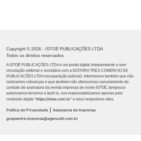
Copyright © 2026 - ISTOÉ PUBLICAÇÕES LTDA
Todos os direitos reservados.
A ISTOÉ PUBLICAÇÕES LTDA é um portal digital independente e sem
vinculação editorial e societária com a EDITORA TRES COMÉRCIO DE
PUBLICACÕES LTDA (recuperação judicial). Informamos também que não
realizamos cobranças e que também não oferecemos cancelamento do
contrato de assinatura da revista impressa de nome ISTOÉ, tampouco
autorizamos terceiros a fazê-lo, nos responsabilizamos apenas pelo
https://istoe.com.br
conteúdo digital “
” e seus respectivos sites.
|
Política de Privacidade
Assessoria de Imprensa:
grupoentre.imprensa@agenciafr.com.br