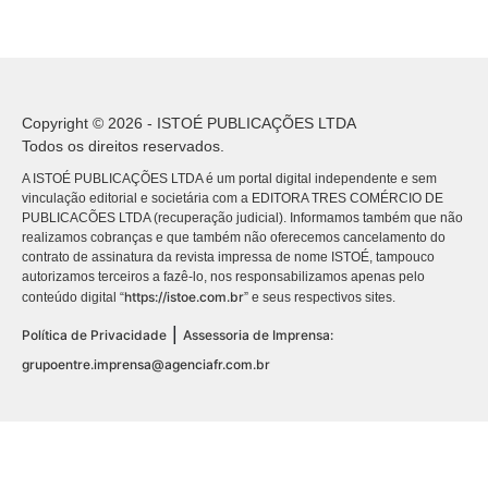
Copyright © 2026 - ISTOÉ PUBLICAÇÕES LTDA
Todos os direitos reservados.
A ISTOÉ PUBLICAÇÕES LTDA é um portal digital independente e sem
vinculação editorial e societária com a EDITORA TRES COMÉRCIO DE
PUBLICACÕES LTDA (recuperação judicial). Informamos também que não
realizamos cobranças e que também não oferecemos cancelamento do
contrato de assinatura da revista impressa de nome ISTOÉ, tampouco
autorizamos terceiros a fazê-lo, nos responsabilizamos apenas pelo
https://istoe.com.br
conteúdo digital “
” e seus respectivos sites.
|
Política de Privacidade
Assessoria de Imprensa:
grupoentre.imprensa@agenciafr.com.br