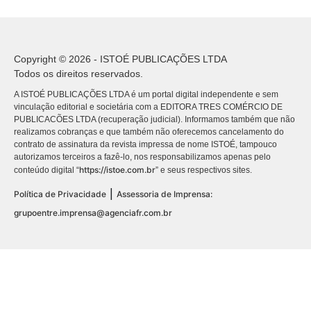
Copyright © 2026 - ISTOÉ PUBLICAÇÕES LTDA
Todos os direitos reservados.
A ISTOÉ PUBLICAÇÕES LTDA é um portal digital independente e sem
vinculação editorial e societária com a EDITORA TRES COMÉRCIO DE
PUBLICACÕES LTDA (recuperação judicial). Informamos também que não
realizamos cobranças e que também não oferecemos cancelamento do
contrato de assinatura da revista impressa de nome ISTOÉ, tampouco
autorizamos terceiros a fazê-lo, nos responsabilizamos apenas pelo
https://istoe.com.br
conteúdo digital “
” e seus respectivos sites.
|
Política de Privacidade
Assessoria de Imprensa:
grupoentre.imprensa@agenciafr.com.br