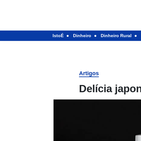
IstoÉ
Dinheiro
Dinheiro Rural
Artigos
Delícia japo