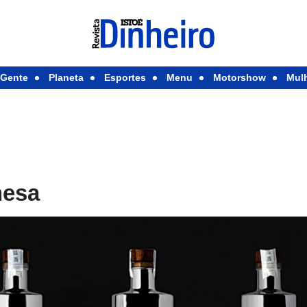
Gente
Planeta
Esportes
Menu
Motorshow
Mul
nesa