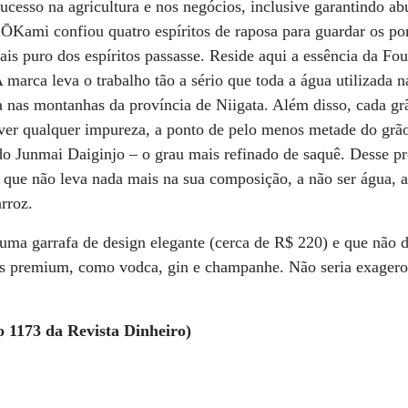
sucesso na agricultura e nos negócios, inclusive garantindo a
 ŌKami confiou quatro espíritos de raposa para guardar os por
is puro dos espíritos passasse. Reside aqui a essência da Fo
 marca leva o trabalho tão a sério que toda a água utilizada 
a nas montanhas da província de Niigata. Além disso, cada gr
er qualquer impureza, a ponto de pelo menos metade do grão
do Junmai Daiginjo – o grau mais refinado de saquê. Desse p
, que não leva nada mais na sua composição, a não ser água, a
arroz.
uma garrafa de design elegante (cerca de R$ 220) e que não d
das premium, como vodca, gin e champanhe. Não seria exagero
o 1173 da Revista Dinheiro)