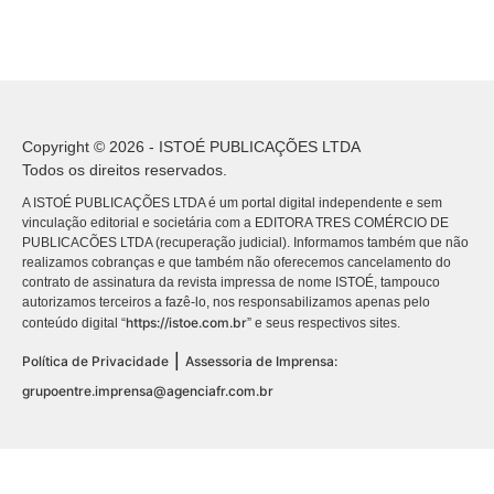
Copyright © 2026 - ISTOÉ PUBLICAÇÕES LTDA
Todos os direitos reservados.
A ISTOÉ PUBLICAÇÕES LTDA é um portal digital independente e sem
vinculação editorial e societária com a EDITORA TRES COMÉRCIO DE
PUBLICACÕES LTDA (recuperação judicial). Informamos também que não
realizamos cobranças e que também não oferecemos cancelamento do
contrato de assinatura da revista impressa de nome ISTOÉ, tampouco
autorizamos terceiros a fazê-lo, nos responsabilizamos apenas pelo
https://istoe.com.br
conteúdo digital “
” e seus respectivos sites.
|
Política de Privacidade
Assessoria de Imprensa:
grupoentre.imprensa@agenciafr.com.br