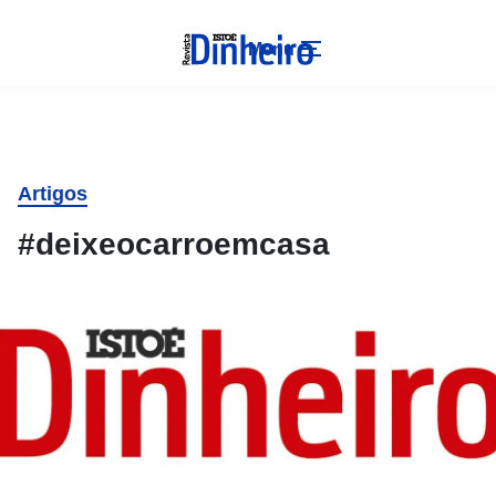
Menu
Artigos
#deixeocarroemcasa