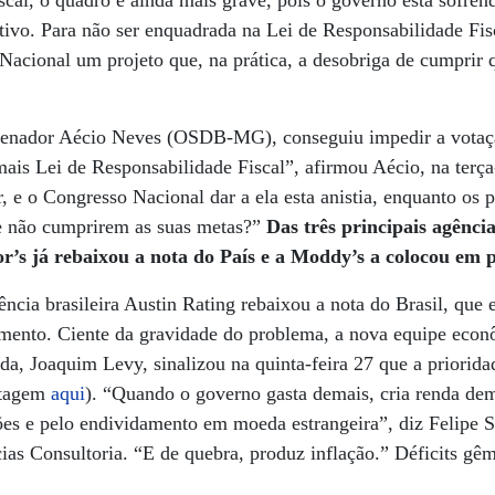
scal, o quadro é ainda mais grave, pois o governo está sofre
tivo. Para não ser enquadrada na Lei de Responsabilidade Fis
acional um projeto que, na prática, a desobriga de cumprir 
 senador Aécio Neves (OSDB-MG), conseguiu impedir a votaç
is Lei de Responsabilidade Fiscal”, afirmou Aécio, na terça-
, e o Congresso Nacional dar a ela esta anistia, enquanto os 
se não cumprirem as suas metas?”
Das três principais agência
r’s já rebaixou a nota do País e a Moddy’s a colocou em p
ência brasileira Austin Rating rebaixou a nota do Brasil, que 
imento. Ciente da gravidade do problema, a nova equipe econ
da, Joaquim Levy, sinalizou na quinta-feira 27 que a priorida
ortagem
aqui
). “Quando o governo gasta demais, cria renda de
es e pelo endividamento em moeda estrangeira”, diz Felipe Sa
ias Consultoria. “E de quebra, produz inflação.” Déficits g