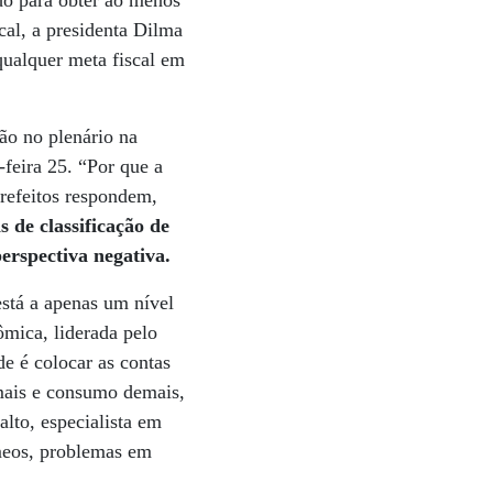
ndo para obter ao menos
cal, a presidenta Dilma
qualquer meta fiscal em
ão no plenário na
feira 25. “Por que a
prefeitos respondem,
s de classificação de
erspectiva negativa.
está a apenas um nível
ômica, liderada pelo
de é colocar as contas
mais e consumo demais,
lto, especialista em
êmeos, problemas em