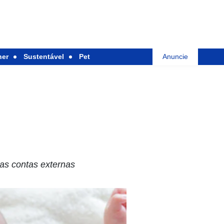
her
Sustentável
Pet
Anuncie
nas contas externas