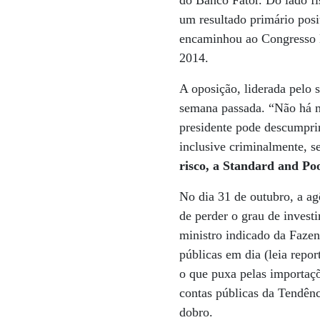
do Banco Fator. Do lado fi
um resultado primário posi
encaminhou ao Congresso N
2014.
A oposição, liderada pelo
semana passada. “Não há ma
presidente pode descumprir
inclusive criminalmente, 
risco, a Standard and Poo
No dia 31 de outubro, a ag
de perder o grau de invest
ministro indicado da Fazen
públicas em dia (leia rep
o que puxa pelas importaçõ
contas públicas da Tendênc
dobro.