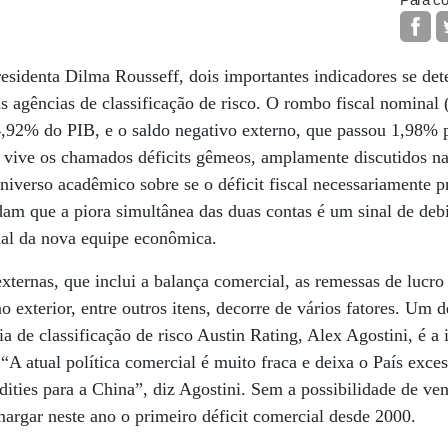
Para co
sidenta Dilma Rousseff, dois importantes indicadores se det
as agências de classificação de risco. O rombo fiscal nominal (
4,92% do PIB, e o saldo negativo externo, que passou 1,98%
l vive os chamados déficits gêmeos, amplamente discutidos n
niverso acadêmico sobre se o déficit fiscal necessariamente p
am que a piora simultânea das duas contas é um sinal de deb
al da nova equipe econômica.
externas, que inclui a balança comercial, as remessas de lucro
no exterior, entre outros itens, decorre de vários fatores. Um 
a de classificação de risco Austin Rating, Alex Agostini, é a 
 “A atual política comercial é muito fraca e deixa o País exc
ties para a China”, diz Agostini. Sem a possibilidade de ve
argar neste ano o primeiro déficit comercial desde 2000.