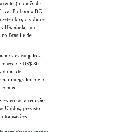
orrentes) no mês de
stórica. Embora o BC
 a setembro, o volume
o. Há, ainda, um
 no Brasil e de
mentos estrangeiros
 a marca de US$ 80
 volume de
nciar integralmente o
 contas.
s externos, a redução
dos Unidos, previsto
em transações