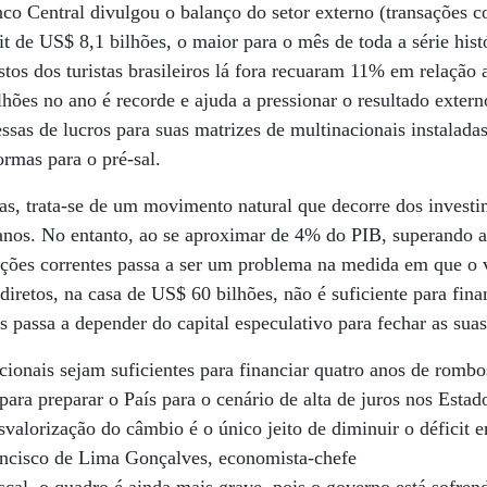
co Central divulgou o balanço do setor externo (transações c
it de US$ 8,1 bilhões, o maior para o mês de toda a série hi
stos dos turistas brasileiros lá fora recuaram 11% em relação
ões no ano é recorde e ajuda a pressionar o resultado extern
sas de lucros para suas matrizes de multinacionais instaladas
ormas para o pré-sal.
tas, trata-se de um movimento natural que decorre dos investi
s anos. No entanto, ao se aproximar de 4% do PIB, superando
sações correntes passa a ser um problema na medida em que o
diretos, na casa de US$ 60 bilhões, não é suficiente para fina
s passa a depender do capital especulativo para fechar as suas
cionais sejam suficientes para financiar quatro anos de rombo
o para preparar o País para o cenário de alta de juros nos Esta
valorização do câmbio é o único jeito de diminuir o déficit 
rancisco de Lima Gonçalves, economista-chefe