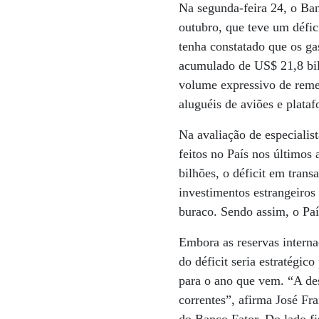
Na segunda-feira 24, o Ban
outubro, que teve um défic
tenha constatado que os ga
acumulado de US$ 21,8 bilh
volume expressivo de remes
aluguéis de aviões e plataf
Na avaliação de especialis
feitos no País nos último
bilhões, o déficit em tran
investimentos estrangeiros 
buraco. Sendo assim, o Paí
Embora as reservas interna
do déficit seria estratégic
para o ano que vem. “A des
correntes”, afirma José F