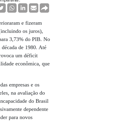
mpartilhar:
erioraram e fizeram
incluindo os juros),
 para 3,73% do PIB. No
a década de 1980. Até
rovoca um déficit
ilidade econômica, que
 das empresas e os
deles, na avaliação do
incapacidade do Brasil
essivamente dependente
nder para novos