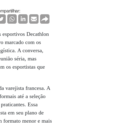
mpartilhar:
s esportivos Decathlon
tro marcado com os
ogística. A conversa,
união séria, mas
om os esportistas que
a varejista francesa. A
formais até a seleção
praticantes. Essa
ista em seu plano de
um formato menor e mais