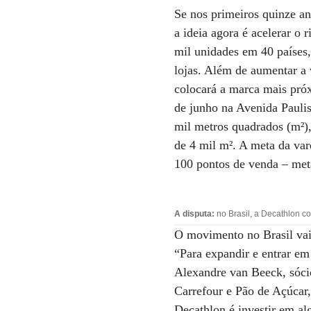
Se nos primeiros quinze an
a ideia agora é acelerar o 
mil unidades em 40 países
lojas. Além de aumentar a 
colocará a marca mais pró
de junho na Avenida Pauli
mil metros quadrados (m²)
de 4 mil m². A meta da vare
100 pontos de venda – met
A disputa:
no Brasil, a Decathlon c
O movimento no Brasil vai
“Para expandir e entrar em
Alexandre van Beeck, sócio
Carrefour e Pão de Açúcar
Decathlon é investir em al