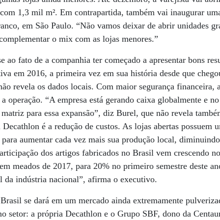
com 1,3 mil m². Em contrapartida, também vai inaugurar uma 
ranco, em São Paulo. “Não vamos deixar de abrir unidades gr
complementar o mix com as lojas menores.”
se ao fato de a companhia ter começado a apresentar bons resu
tiva em 2016, a primeira vez em sua história desde que chego
 não revela os dados locais. Com maior segurança financeira, 
ar a operação. “A empresa está gerando caixa globalmente e no
a matriz para essa expansão”, diz Burel, que não revela també
da Decathlon é a redução de custos. As lojas abertas possuem u
o para aumentar cada vez mais sua produção local, diminuind
articipação dos artigos fabricados no Brasil vem crescendo n
 em meados de 2017, para 20% no primeiro semestre deste an
da indústria nacional”, afirma o executivo.
Brasil se dará em um mercado ainda extremamente pulverizad
o setor: a própria Decathlon e o Grupo SBF, dono da Centau