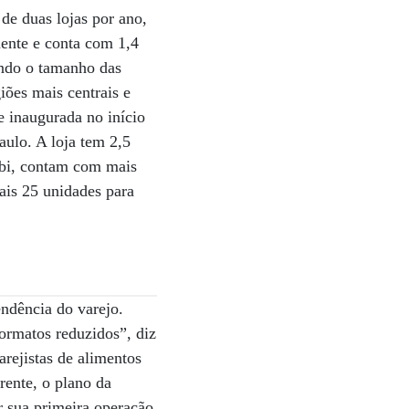
de duas lojas por ano,
lmente e conta com 1,4
endo o tamanho das
iões mais centrais e
 inaugurada no início
ulo. A loja tem 2,5
mbi, contam com mais
uais 25 unidades para
ndência do varejo.
ormatos reduzidos”, diz
rejistas de alimentos
rente, o plano da
r sua primeira operação