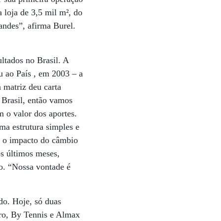
loja de 3,5 mil m², do
andes”, afirma Burel.
ltados no Brasil. A
u ao País , em 2003 – a
a matriz deu carta
 Brasil, então vamos
m o valor dos aportes.
ma estrutura simples e
o o impacto do câmbio
os últimos meses,
o. “Nossa vontade é
o. Hoje, só duas
ro, By Tennis e Almax