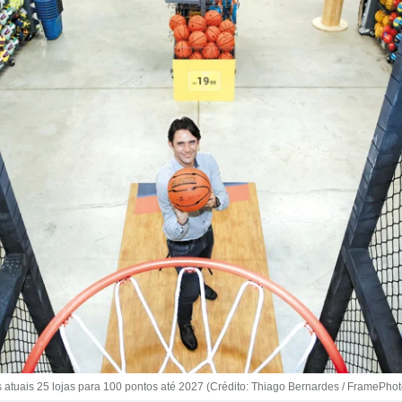
s atuais 25 lojas para 100 pontos até 2027 (Crédito: Thiago Bernardes / FramePhot