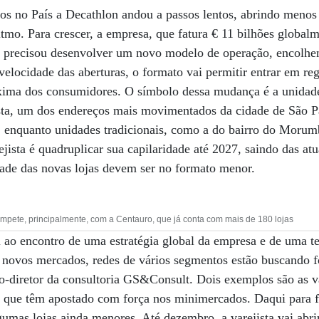
os no País a Decathlon andou a passos lentos, abrindo menos 
ritmo. Para crescer, a empresa, que fatura € 11 bilhões globa
, precisou desenvolver um novo modelo de operação, encolh
velocidade das aberturas, o formato vai permitir entrar em reg
xima dos consumidores. O símbolo dessa mudança é a unidade
sta, um dos endereços mais movimentados da cidade de São Pa
, enquanto unidades tradicionais, como a do bairro do Moru
jista é quadruplicar sua capilaridade até 2027, saindo das at
ade das novas lojas devem ser no formato menor.
ompete, principalmente, com a Centauro, que já conta com mais de 180 lojas
 ao encontro de uma estratégia global da empresa e de uma te
 novos mercados, redes de vários segmentos estão buscando f
-diretor da consultoria GS&Consult. Dois exemplos são as va
, que têm apostado com força nos minimercados. Daqui para f
gumas lojas ainda menores. Até dezembro, a varejista vai abri