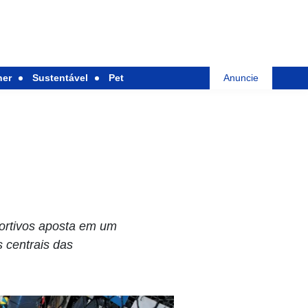
her
Sustentável
Pet
Anuncie
portivos aposta em um
 centrais das