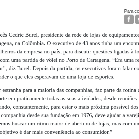
Para co
ncês Cedric Burel, presidente da rede de lojas de equipamento
rtagena, na Colômbia. O executivo de 43 anos tinha um encon
elheiros da empresa no país, para discutir questões ligadas à l
 com uma partida de vôlei no Porto de Cartagena. “Era uma re
r”, diz Burel. Depois da partida, os executivos foram falar c
nder o que eles esperavam de uma loja de esportes.
 estranha para a maioria das companhias, faz parte da rotina d
rte em praticamente todas as suas atividades, desde reuniões 
çando, constantemente, para estar o mais próxima possível dos 
a companhia desde sua fundação em 1976, deve ajudar a varej
emos buscar um ritmo maior de abertura de lojas, mas com 
objetivo é dar mais conveniência ao consumidor.”