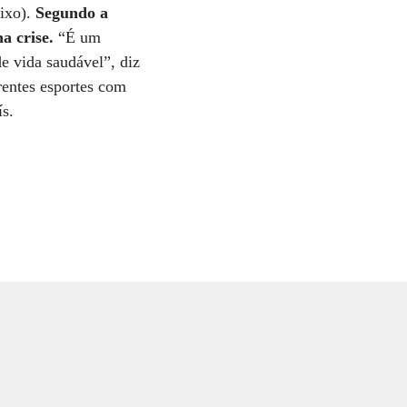
aixo).
Segundo a
a crise.
“É um
e vida saudável”, diz
rentes esportes com
ís.