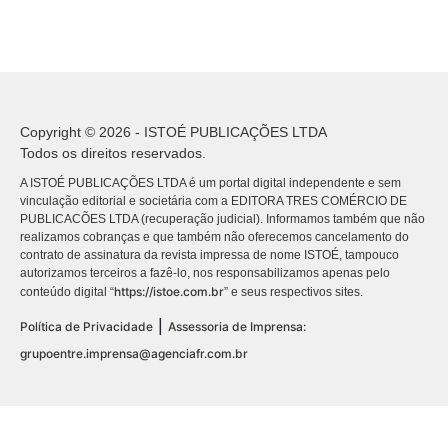
Copyright © 2026 - ISTOÉ PUBLICAÇÕES LTDA
Todos os direitos reservados.
A ISTOÉ PUBLICAÇÕES LTDA é um portal digital independente e sem
vinculação editorial e societária com a EDITORA TRES COMÉRCIO DE
PUBLICACÕES LTDA (recuperação judicial). Informamos também que não
realizamos cobranças e que também não oferecemos cancelamento do
contrato de assinatura da revista impressa de nome ISTOÉ, tampouco
autorizamos terceiros a fazê-lo, nos responsabilizamos apenas pelo
https://istoe.com.br
conteúdo digital “
” e seus respectivos sites.
|
Política de Privacidade
Assessoria de Imprensa:
grupoentre.imprensa@agenciafr.com.br