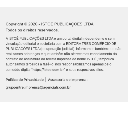
Copyright © 2026 - ISTOÉ PUBLICAÇÕES LTDA
Todos os direitos reservados.
A ISTOÉ PUBLICAÇÕES LTDA é um portal digital independente e sem
vinculação editorial e societária com a EDITORA TRES COMÉRCIO DE
PUBLICACÕES LTDA (recuperação judicial). Informamos também que não
realizamos cobranças e que também não oferecemos cancelamento do
contrato de assinatura da revista impressa de nome ISTOÉ, tampouco
autorizamos terceiros a fazê-lo, nos responsabilizamos apenas pelo
https://istoe.com.br
conteúdo digital “
” e seus respectivos sites.
|
Política de Privacidade
Assessoria de Imprensa:
grupoentre.imprensa@agenciafr.com.br