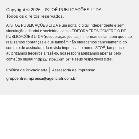
Copyright © 2026 - ISTOÉ PUBLICAÇÕES LTDA
Todos os direitos reservados.
A ISTOÉ PUBLICAÇÕES LTDA é um portal digital independente e sem
vinculação editorial e societária com a EDITORA TRES COMÉRCIO DE
PUBLICACÕES LTDA (recuperação judicial). Informamos também que não
realizamos cobranças e que também não oferecemos cancelamento do
contrato de assinatura da revista impressa de nome ISTOÉ, tampouco
autorizamos terceiros a fazê-lo, nos responsabilizamos apenas pelo
https://istoe.com.br
conteúdo digital “
” e seus respectivos sites.
|
Política de Privacidade
Assessoria de Imprensa:
grupoentre.imprensa@agenciafr.com.br