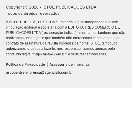
Copyright © 2026 - ISTOÉ PUBLICAÇÕES LTDA
Todos os direitos reservados.
A ISTOÉ PUBLICAÇÕES LTDA é um portal digital independente e sem
vinculação editorial e societária com a EDITORA TRES COMÉRCIO DE
PUBLICACÕES LTDA (recuperação judicial). Informamos também que não
realizamos cobranças e que também não oferecemos cancelamento do
contrato de assinatura da revista impressa de nome ISTOÉ, tampouco
autorizamos terceiros a fazê-lo, nos responsabilizamos apenas pelo
https://istoe.com.br
conteúdo digital “
” e seus respectivos sites.
|
Política de Privacidade
Assessoria de Imprensa:
grupoentre.imprensa@agenciafr.com.br