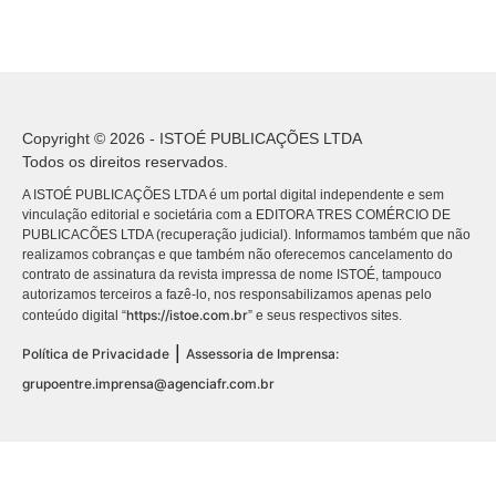
Copyright © 2026 - ISTOÉ PUBLICAÇÕES LTDA
Todos os direitos reservados.
A ISTOÉ PUBLICAÇÕES LTDA é um portal digital independente e sem
vinculação editorial e societária com a EDITORA TRES COMÉRCIO DE
PUBLICACÕES LTDA (recuperação judicial). Informamos também que não
realizamos cobranças e que também não oferecemos cancelamento do
contrato de assinatura da revista impressa de nome ISTOÉ, tampouco
autorizamos terceiros a fazê-lo, nos responsabilizamos apenas pelo
https://istoe.com.br
conteúdo digital “
” e seus respectivos sites.
|
Política de Privacidade
Assessoria de Imprensa:
grupoentre.imprensa@agenciafr.com.br