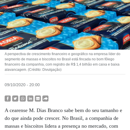
A perspectiva de crescimento financeiro e geográfico na empresa líder do
segmento de massas e biscoitos no Brasil está fincada no bom fôlego
financeiro da companhia, com registro de R$ 1,4 bilhão em caixa e baixa
alavancagem. (Crédito: Divulgação)
09/10/2020 - 20:00
A cearense M. Dias Branco sabe bem do seu tamanho e
do que ainda pode crescer. No Brasil, a companhia de
massas e biscoitos lidera a presença no mercado, com