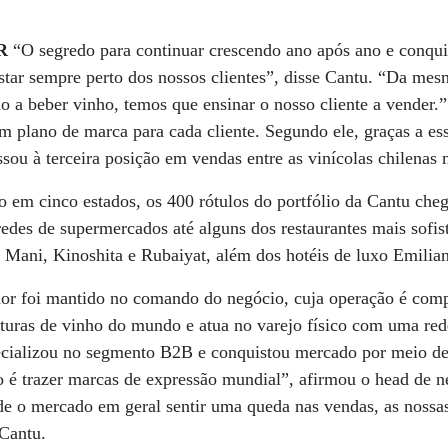
R
“O segredo para continuar crescendo ano após ano e conquis
star sempre perto dos nossos clientes”, disse Cantu. “Da me
 a beber vinho, temos que ensinar o nosso cliente a vender.”
um plano de marca para cada cliente. Segundo ele, graças a e
sou à terceira posição em vendas entre as vinícolas chilenas n
o em cinco estados, os 400 rótulos do portfólio da Cantu che
edes de supermercados até alguns dos restaurantes mais sofist
, Mani, Kinoshita e Rubaiyat, além dos hotéis de luxo Emilia
dor foi mantido no comando do negócio, cuja operação é com
turas de vinho do mundo e atua no varejo físico com uma rede
pecializou no segmento B2B e conquistou mercado por meio de
o é trazer marcas de expressão mundial”, afirmou o head de n
e o mercado em geral sentir uma queda nas vendas, as nossa
 Cantu.