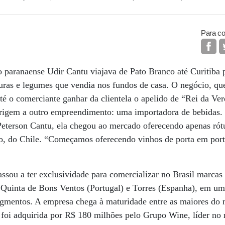
Para co
o paranaense Udir Cantu viajava de Pato Branco até Curitiba 
uras e legumes que vendia nos fundos de casa. O negócio, q
té o comerciante ganhar da clientela o apelido de “Rei da Ve
origem a outro empreendimento: uma importadora de bebidas.
 Peterson Cantu, ela chegou ao mercado oferecendo apenas rót
o, do Chile. “Começamos oferecendo vinhos de porta em port
assou a ter exclusividade para comercializar no Brasil marcas
 Quinta de Bons Ventos (Portugal) e Torres (Espanha), em um
egmentos. A empresa chega à maturidade entre as maiores do
 foi adquirida por R$ 180 milhões pelo Grupo Wine, líder no