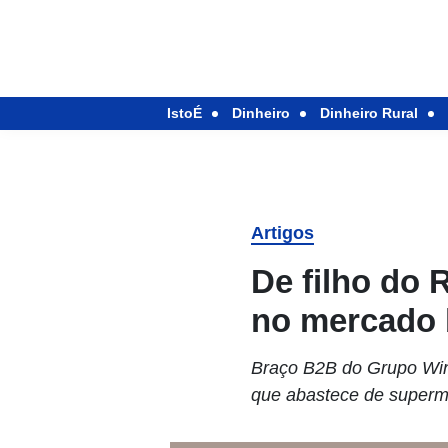
IstoÉ
Dinheiro
Dinheiro Rural
Artigos
De filho do 
no mercado b
Braço B2B do Grupo Wine
que abastece de superme