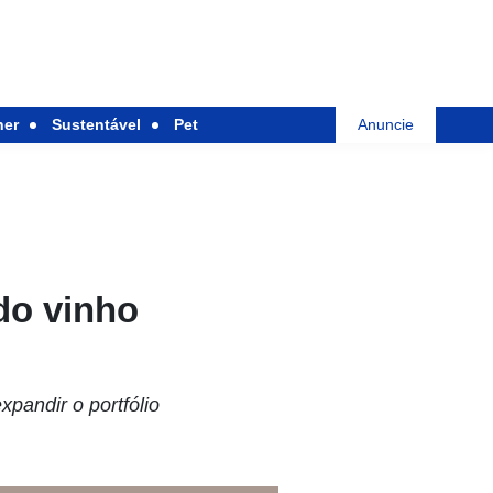
her
Sustentável
Pet
Anuncie
 do vinho
pandir o portfólio