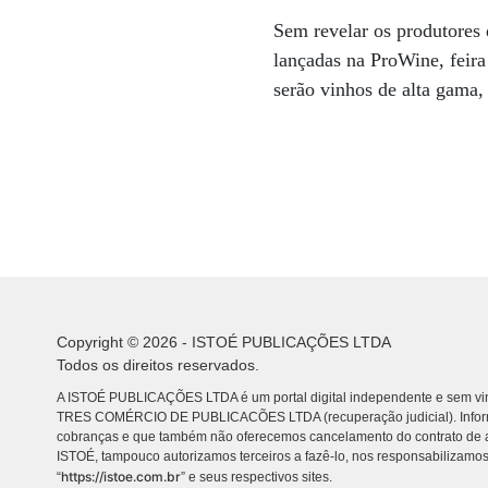
Sem revelar os produtores 
lançadas na ProWine, feira
serão vinhos de alta gama,
Copyright © 2026 - ISTOÉ PUBLICAÇÕES LTDA
Todos os direitos reservados.
A ISTOÉ PUBLICAÇÕES LTDA é um portal digital independente e sem vin
TRES COMÉRCIO DE PUBLICACÕES LTDA (recuperação judicial). Info
cobranças e que também não oferecemos cancelamento do contrato de a
ISTOÉ, tampouco autorizamos terceiros a fazê-lo, nos responsabilizamos
https://istoe.com.br
“
” e seus respectivos sites.