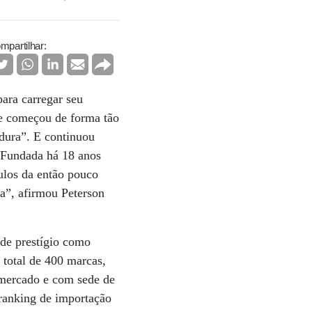
mpartilhar:
para carregar seu
ue começou de forma tão
rdura”. E continuou
 Fundada há 18 anos
ulos da então pouco
a”, afirmou Peterson
 de prestígio como
 total de 400 marcas,
 mercado e com sede de
 ranking de importação