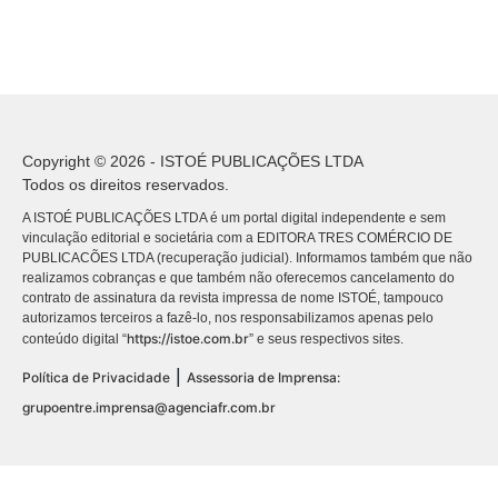
Copyright © 2026 - ISTOÉ PUBLICAÇÕES LTDA
Todos os direitos reservados.
A ISTOÉ PUBLICAÇÕES LTDA é um portal digital independente e sem
vinculação editorial e societária com a EDITORA TRES COMÉRCIO DE
PUBLICACÕES LTDA (recuperação judicial). Informamos também que não
realizamos cobranças e que também não oferecemos cancelamento do
contrato de assinatura da revista impressa de nome ISTOÉ, tampouco
autorizamos terceiros a fazê-lo, nos responsabilizamos apenas pelo
https://istoe.com.br
conteúdo digital “
” e seus respectivos sites.
|
Política de Privacidade
Assessoria de Imprensa:
grupoentre.imprensa@agenciafr.com.br