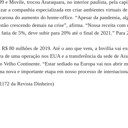
9 e Movile, trocou Araraquara, no interior paulista, pela capi
izar a companhia especializada em criar ambientes virtuais d
a carona do aumento do home-office. “Apesar da pandemia, a
estão crescendo demais na crise”, afirma. “Nossa receita com 
fatia de 5%, deve subir para 20% até o final de 2021.” Para 
R$ 80 milhões de 2019. Até o ano que vem, a Invillia vai ex
ra de uma operação nos EUA e a transferência da sede de Ara
 Velho Continente. “Estar sediado na Europa vai nos abrir m
ma nova e importante etapa em nosso processo de internaciona
1172 da Revista Dinheiro)