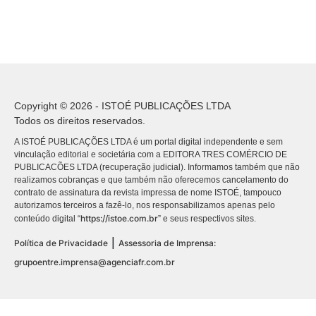
Copyright © 2026 - ISTOÉ PUBLICAÇÕES LTDA
Todos os direitos reservados.
A ISTOÉ PUBLICAÇÕES LTDA é um portal digital independente e sem
vinculação editorial e societária com a EDITORA TRES COMÉRCIO DE
PUBLICACÕES LTDA (recuperação judicial). Informamos também que não
realizamos cobranças e que também não oferecemos cancelamento do
contrato de assinatura da revista impressa de nome ISTOÉ, tampouco
autorizamos terceiros a fazê-lo, nos responsabilizamos apenas pelo
https://istoe.com.br
conteúdo digital “
” e seus respectivos sites.
|
Política de Privacidade
Assessoria de Imprensa:
grupoentre.imprensa@agenciafr.com.br