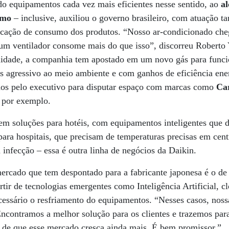
o equipamentos cada vez mais eficientes nesse sentido, ao
al
umo
– inclusive, auxiliou o governo brasileiro, com atuação 
sificação de consumo dos produtos. “Nosso ar-condicionado ch
um ventilador consome mais do que isso”, discorreu Roberto Y
bilidade, a companhia tem apostado em um novo gás para func
agressivo ao meio ambiente e com ganhos de eficiência ener
ados pelo executivo para disputar espaço com marcas como
Car
, por exemplo.
tem soluções para hotéis, com equipamentos inteligentes que 
para hospitais, que precisam de temperaturas precisas em cent
m infecção – essa é outra linha de negócios da Daikin.
ercado que tem despontado para a fabricante japonesa é o de
tir de tecnologias emergentes como Inteligência Artificial, 
essário o resfriamento do equipamentos. “Nesses casos, noss
Encontramos a melhor solução para os clientes e trazemos para
é de que esse mercado cresça ainda mais. É bem promissor.”