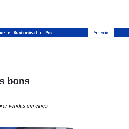
her
Sustentável
Pet
Anuncie
os bons
brar vendas em cinco