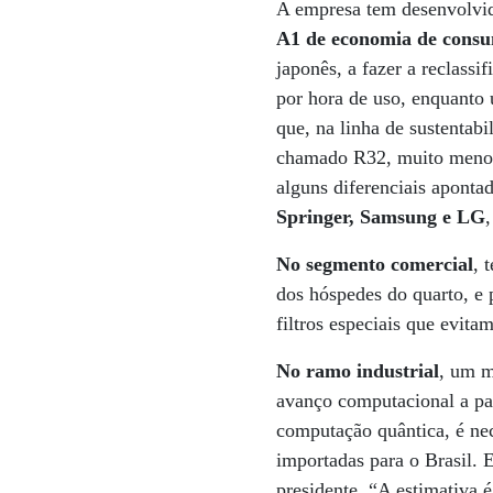
A empresa tem desenvolvid
A1 de economia de cons
japonês, a fazer a reclas
por hora de uso, enquanto 
que, na linha de sustenta
chamado R32, muito menos 
alguns diferenciais apont
Springer, Samsung e LG
No segmento comercial
, 
dos hóspedes do quarto, e 
filtros especiais que evita
No ramo industrial
, um m
avanço computacional a par
computação quântica, é nec
importadas para o Brasil. 
presidente. “A estimativa 