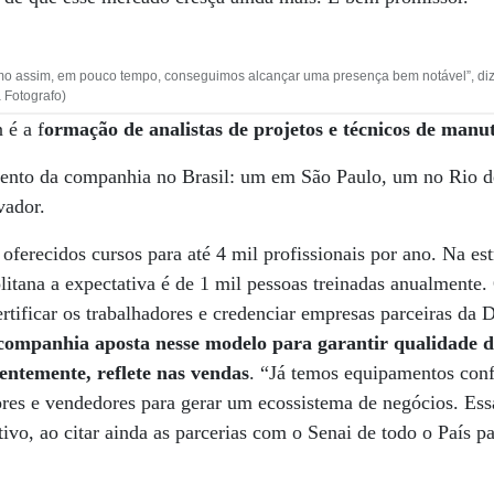
o assim, em pouco tempo, conseguimos alcançar uma presença bem notável”, diz 
 Fotografo)
 é a f
ormação de analistas de projetos e técnicos de manu
amento da companhia no Brasil: um em São Paulo, um no Rio d
vador.
oferecidos cursos para até 4 mil profissionais por ano. Na es
itana a expectativa é de 1 mil pessoas treinadas anualmente.
rtificar os trabalhadores e credenciar empresas parceiras da D
a companhia aposta nesse modelo para garantir qualidade d
entemente, reflete nas vendas
. “Já temos equipamentos conf
ores e vendedores para gerar um ecossistema de negócios. Es
tivo, ao citar ainda as parcerias com o Senai de todo o País 