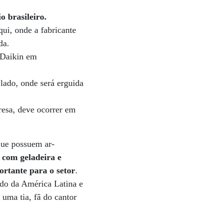
 brasileiro.
ui, onde a fabricante
da.
 Daikin em
lado, onde será erguida
resa, deve ocorrer em
que possuem ar-
com geladeira e
ortante para o setor
.
ado da América Latina e
 uma tia, fã do cantor