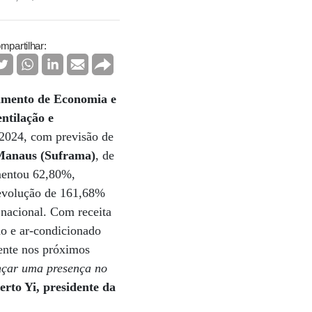
mpartilhar:
mento de Economia e
ntilação e
2024, com previsão de
Manaus (Suframa)
, de
umentou 62,80%,
 evolução de 161,68%
nacional. Com receita
ão e ar-condicionado
ente nos próximos
nçar uma presença no
rto Yi, presidente da