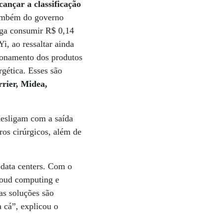
cançar a classificação
também do governo
ega consumir R$ 0,14
i, ao ressaltar ainda
ionamento dos produtos
gética. Esses são
rier, Midea,
desligam com a saída
ros cirúrgicos, além de
 data centers. Com o
cloud computing e
as soluções são
 cá”, explicou o