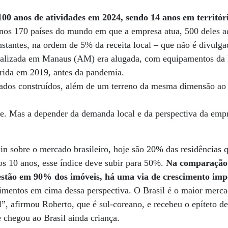
0 anos de atividades em 2024, sendo 14 anos em território
nos 170 países do mundo em que a empresa atua, 500 deles aq
nstantes, na ordem de 5% da receita local – que não é divulga
ocalizada em Manaus (AM) era alugada, com equipamentos da
irida em 2019, antes da pandemia.
ados construídos, além de um terreno da mesma dimensão ao 
e. Mas a depender da demanda local e da perspectiva da emp
n sobre o mercado brasileiro, hoje são 20% das residências 
s 10 anos, esse índice deve subir para 50%.
Na comparação 
estão em 90% dos imóveis, há uma via de crescimento imp
timentos em cima dessa perspectiva. O Brasil é o maior merc
, afirmou Roberto, que é sul-coreano, e recebeu o epíteto de
 chegou ao Brasil ainda criança.