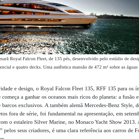
marã Royal Falcon Fleet, de 135 pés, desenvolvido pelo estúdio de des
idencial e quatro decks. Uma autêntica mansão de 472 m² sobre as águas
vidade e design, o Royal Falcon Fleet 135, RFF 135 para os 
 começa a ganhar os oceanos mais ricos do planeta: a fusão 
 barcos exclusivos. A também alemã Mercedes-Benz Style, d
tos fora de série, foi fundamental na apresentação, em sete
com o estaleiro Silver Marine, no Monaco Yacht Show 2013. A
” pelos seus criadores, é uma clara referência aos carros de 
en.