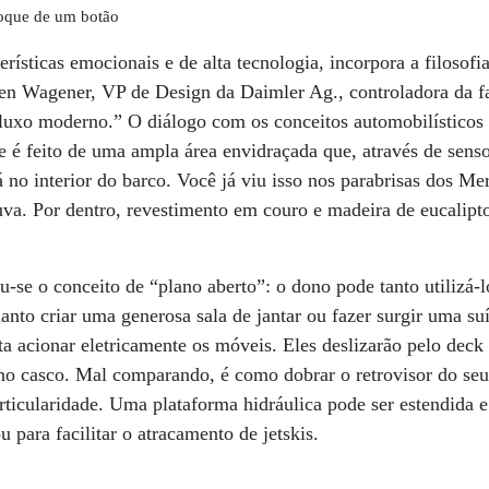
toque de um botão
erísticas emocionais e de alta tecnologia, incorpora a filosofi
n Wagener, VP de Design da Daimler Ag., controladora da fa
luxo moderno.” O diálogo com os conceitos automobilísticos 
 é feito de uma ampla área envidraçada que, através de senso
 no interior do barco. Você já viu isso nos parabrisas dos M
va. Por dentro, revestimento em couro e madeira de eucalipt
u-se o conceito de “plano aberto”: o dono pode tanto utilizá
anto criar uma generosa sala de jantar ou fazer surgir uma su
ta acionar eletricamente os móveis. Eles deslizarão pelo deck
no casco. Mal comparando, é como dobrar o retrovisor do seu
rticularidade. Uma plataforma hidráulica pode ser estendida e 
 para facilitar o atracamento de jetskis.