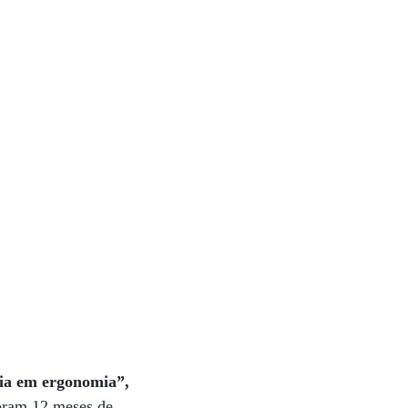
cia em ergonomia”,
ram 12 meses de