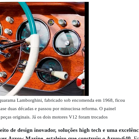
uarama Lamborghini, fabricado sob encomenda em 1968, ficou
se duas décadas e passou por minuciosa reforma. O painel
 peças originais. Já os dois motores V12 foram trocados
eito de design inovador, soluções high tech e uma excelên
ver Arrow Marine, estaleiro que construiu o Arrow640.
Fo