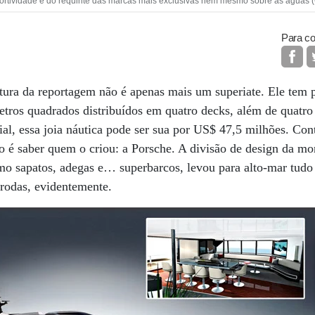
rtividade e do requinte das marcas mais exclusivas nem mesmo sobre as águas (
Para co
rtura da reportagem não é apenas mais um superiate. Ele tem 
tros quadrados distribuídos em quatro decks, além de quatro
ial, essa joia náutica pode ser sua por US$ 47,5 milhões. Co
co é saber quem o criou: a Porsche. A divisão de design da mon
o sapatos, adegas e… superbarcos, levou para alto-mar tudo 
 rodas, evidentemente.