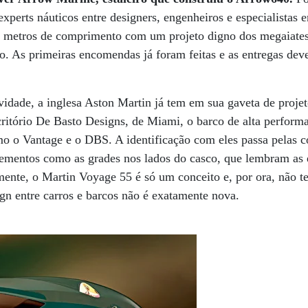
xperts náuticos entre designers, engenheiros e especialistas e
4 metros de comprimento com um projeto digno dos megaiate
. As primeiras encomendas já foram feitas e as entregas dev
.
idade, a inglesa Aston Martin já tem em sua gaveta de projet
critório De Basto Designs, de Miami, o barco de alta perfor
 o Vantage e o DBS. A identificação com eles passa pelas c
ementos como as grades nos lados do casco, que lembram as en
zmente, o Martin Voyage 55 é só um conceito e, por ora, não t
gn entre carros e barcos não é exatamente nova.