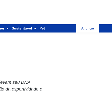
her
Sustentável
Pet
Anuncie
 levam seu DNA
o da esportividade e