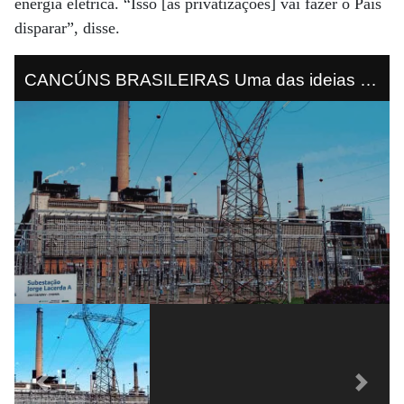
energia elétrica. “Isso [as privatizações] vai fazer o País
disparar”, disse.
CANCÚNS BRASILEIRAS Uma das ideias do
governo é passar à gestão privada cartões
postais e áreas turísticas para atrair novos
investimentos, como o Forte do Morro de São
Paulo, na Bahia.
Previous
Next