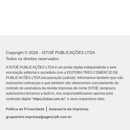
Copyright © 2026 - ISTOÉ PUBLICAÇÕES LTDA
Todos os direitos reservados.
A ISTOÉ PUBLICAÇÕES LTDA é um portal digital independente e sem
vinculação editorial e societária com a EDITORA TRES COMÉRCIO DE
PUBLICACÕES LTDA (recuperação judicial). Informamos também que não
realizamos cobranças e que também não oferecemos cancelamento do
contrato de assinatura da revista impressa de nome ISTOÉ, tampouco
autorizamos terceiros a fazê-lo, nos responsabilizamos apenas pelo
https://istoe.com.br
conteúdo digital “
” e seus respectivos sites.
|
Política de Privacidade
Assessoria de Imprensa:
grupoentre.imprensa@agenciafr.com.br