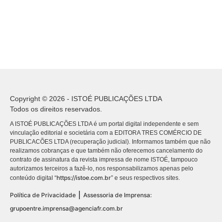
Copyright © 2026 - ISTOÉ PUBLICAÇÕES LTDA
Todos os direitos reservados.
A ISTOÉ PUBLICAÇÕES LTDA é um portal digital independente e sem
vinculação editorial e societária com a EDITORA TRES COMÉRCIO DE
PUBLICACÕES LTDA (recuperação judicial). Informamos também que não
realizamos cobranças e que também não oferecemos cancelamento do
contrato de assinatura da revista impressa de nome ISTOÉ, tampouco
autorizamos terceiros a fazê-lo, nos responsabilizamos apenas pelo
https://istoe.com.br
conteúdo digital “
” e seus respectivos sites.
|
Política de Privacidade
Assessoria de Imprensa:
grupoentre.imprensa@agenciafr.com.br