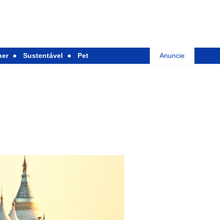
her
Sustentável
Pet
Anuncie