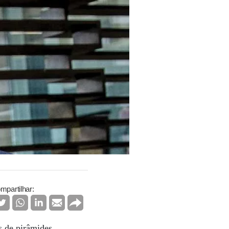
mpartilhar:
s de pirâmides