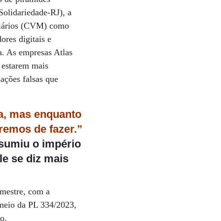
Solidariedade-RJ), a
iliários (CVM) como
ores digitais e
a. As empresas Atlas
 estarem mais
ações falsas que
ca, mas enquanto
eremos de fazer.”
ssumiu o império
le se diz mais
emestre, com a
 meio da PL 334/2023,
o.