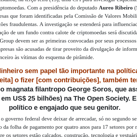
criptomoedas. Com a presidência do deputado
Aureo Ribeiro
(
resas que foram identificadas pela Comissão de Valores Mob
ções fraudulentas. A investigação se estenderá para influenciad
iação de um fundo contra calote de criptomoedas será discutid
Group devem ser as primeiras convocadas por seus processos
esas são acusadas de tirar proveito da divulgação de inform
nceiro às vítimas do esquema de pirâmide.
dinheiro sem papel tão importante na políti
reita] o fizer [com contribuições], também t
 do magnata filantropo George Soros, que a
o em US$ 25 bilhões) na The Open Society. E
político e engajado que seu genitor.
 o governo federal deve deixar de arrecadar, só no segundo s
o da folha de pagamento por quatro anos para 17 setores por
e os setores estão calçados, construção, tecnologia e vestuári