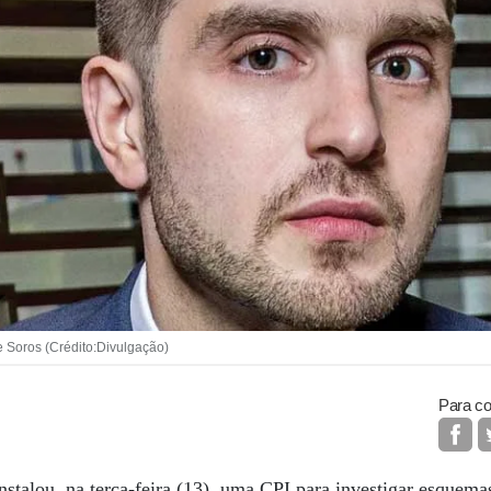
e Soros (Crédito:Divulgação)
Para co
talou, na terça-feira (13), uma CPI para investigar esquema