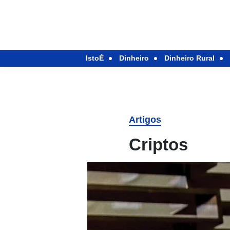
IstoÉ
Dinheiro
Dinheiro Rural
Artigos
Criptos