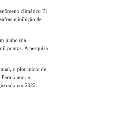
fenômeno climático El
afras e inibição de
em junho (na
il pontos. A pesquisa
ual, o pior início de
 Para o ano, a
gistrado em 2022.