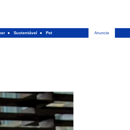
her
Sustentável
Pet
Anuncie