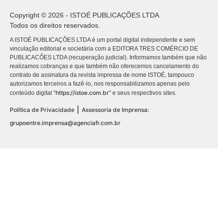
Copyright © 2026 - ISTOÉ PUBLICAÇÕES LTDA
Todos os direitos reservados.
A ISTOÉ PUBLICAÇÕES LTDA é um portal digital independente e sem
vinculação editorial e societária com a EDITORA TRES COMÉRCIO DE
PUBLICACÕES LTDA (recuperação judicial). Informamos também que não
realizamos cobranças e que também não oferecemos cancelamento do
contrato de assinatura da revista impressa de nome ISTOÉ, tampouco
autorizamos terceiros a fazê-lo, nos responsabilizamos apenas pelo
https://istoe.com.br
conteúdo digital “
” e seus respectivos sites.
|
Política de Privacidade
Assessoria de Imprensa:
grupoentre.imprensa@agenciafr.com.br