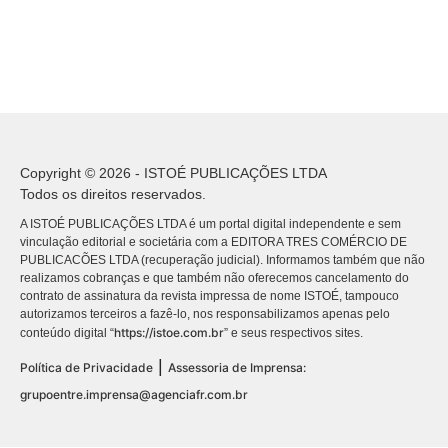
Copyright © 2026 - ISTOÉ PUBLICAÇÕES LTDA
Todos os direitos reservados.
A ISTOÉ PUBLICAÇÕES LTDA é um portal digital independente e sem
vinculação editorial e societária com a EDITORA TRES COMÉRCIO DE
PUBLICACÕES LTDA (recuperação judicial). Informamos também que não
realizamos cobranças e que também não oferecemos cancelamento do
contrato de assinatura da revista impressa de nome ISTOÉ, tampouco
autorizamos terceiros a fazê-lo, nos responsabilizamos apenas pelo
https://istoe.com.br
conteúdo digital “
” e seus respectivos sites.
|
Política de Privacidade
Assessoria de Imprensa:
grupoentre.imprensa@agenciafr.com.br