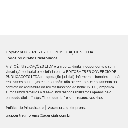
Copyright © 2026 - ISTOÉ PUBLICAÇÕES LTDA
Todos os direitos reservados.
A ISTOÉ PUBLICAÇÕES LTDA é um portal digital independente e sem
vinculação editorial e societária com a EDITORA TRES COMÉRCIO DE
PUBLICACÕES LTDA (recuperação judicial). Informamos também que não
realizamos cobranças e que também não oferecemos cancelamento do
contrato de assinatura da revista impressa de nome ISTOÉ, tampouco
autorizamos terceiros a fazê-lo, nos responsabilizamos apenas pelo
https://istoe.com.br
conteúdo digital “
” e seus respectivos sites.
|
Política de Privacidade
Assessoria de Imprensa:
grupoentre.imprensa@agenciafr.com.br