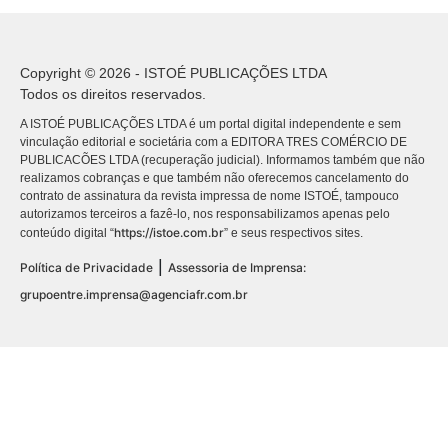
Copyright © 2026 - ISTOÉ PUBLICAÇÕES LTDA
Todos os direitos reservados.
A ISTOÉ PUBLICAÇÕES LTDA é um portal digital independente e sem
vinculação editorial e societária com a EDITORA TRES COMÉRCIO DE
PUBLICACÕES LTDA (recuperação judicial). Informamos também que não
realizamos cobranças e que também não oferecemos cancelamento do
contrato de assinatura da revista impressa de nome ISTOÉ, tampouco
autorizamos terceiros a fazê-lo, nos responsabilizamos apenas pelo
https://istoe.com.br
conteúdo digital “
” e seus respectivos sites.
|
Política de Privacidade
Assessoria de Imprensa:
grupoentre.imprensa@agenciafr.com.br