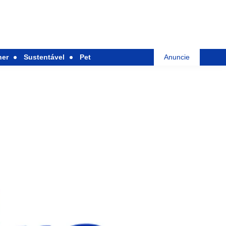
her
Sustentável
Pet
Anuncie