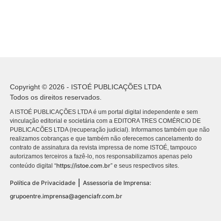
Copyright © 2026 - ISTOÉ PUBLICAÇÕES LTDA
Todos os direitos reservados.
A ISTOÉ PUBLICAÇÕES LTDA é um portal digital independente e sem
vinculação editorial e societária com a EDITORA TRES COMÉRCIO DE
PUBLICACÕES LTDA (recuperação judicial). Informamos também que não
realizamos cobranças e que também não oferecemos cancelamento do
contrato de assinatura da revista impressa de nome ISTOÉ, tampouco
autorizamos terceiros a fazê-lo, nos responsabilizamos apenas pelo
https://istoe.com.br
conteúdo digital “
” e seus respectivos sites.
|
Política de Privacidade
Assessoria de Imprensa:
grupoentre.imprensa@agenciafr.com.br